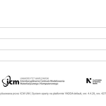
trybuowana przez
ICM UW
| System oparty na platformie
YADDA
default, ver. 4.4.26, rev. 42