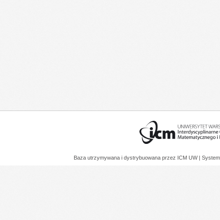
Baza utrzymywana i dystrybuowana przez
ICM UW
| System