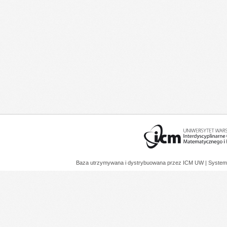
Baza utrzymywana i dystrybuowana przez
ICM UW
| System