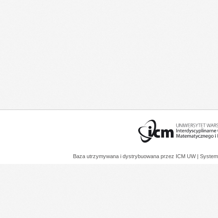
Baza utrzymywana i dystrybuowana przez
ICM UW
| System