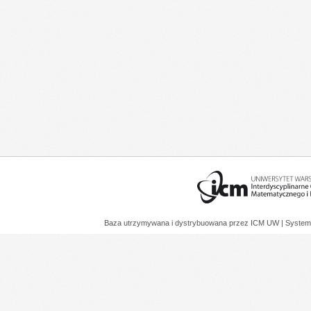
Baza utrzymywana i dystrybuowana przez
ICM UW
| System