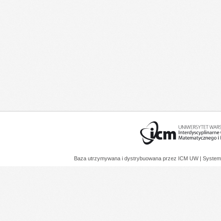
Baza utrzymywana i dystrybuowana przez
ICM UW
| System