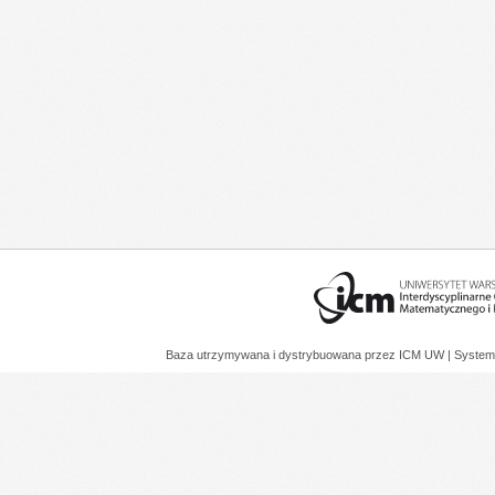
Baza utrzymywana i dystrybuowana przez
ICM UW
| System