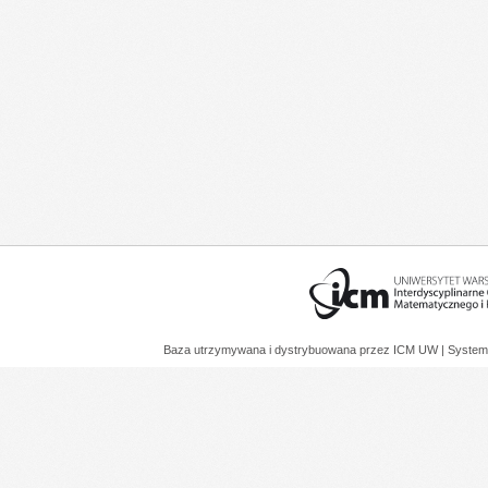
Baza utrzymywana i dystrybuowana przez
ICM UW
| System