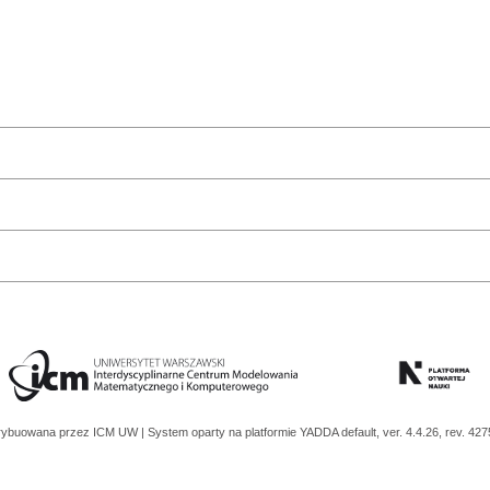
trybuowana przez
ICM UW
| System oparty na platformie
YADDA
default, ver. 4.4.26, rev. 42