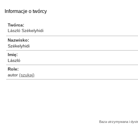
Informacje o twórcy
Twórca
László Székelyhidi
Nazwisko
Székelyhidi
Imię
László
Role
autor
(szukaj)
Baza utrzymywana i dys