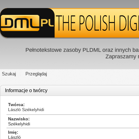
Pełnotekstowe zasoby PLDML oraz innych baz
Zapraszamy
Szukaj
Przeglądaj
Informacje o twórcy
Twórca
László Székelyhidi
Nazwisko
Székelyhidi
Imię
László