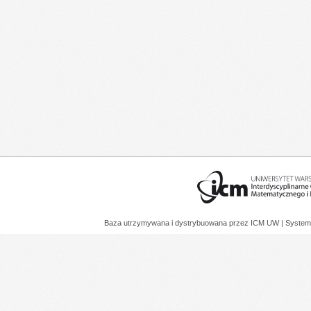
Baza utrzymywana i dystrybuowana przez
ICM UW
| System