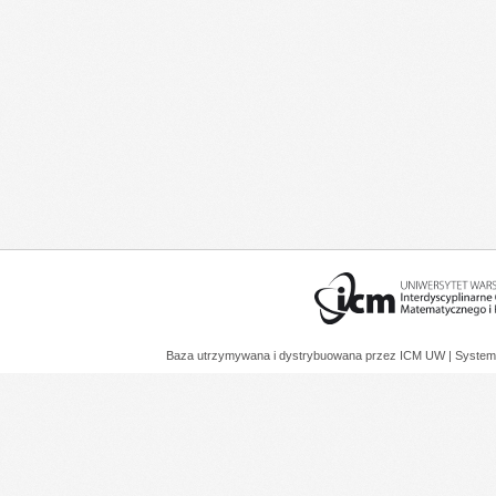
Baza utrzymywana i dystrybuowana przez
ICM UW
| System