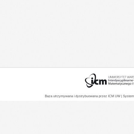
Baza utrzymywana i dystrybuowana przez
ICM UW
| System