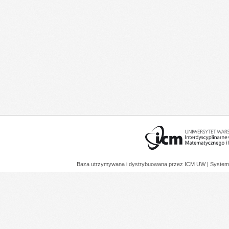
Baza utrzymywana i dystrybuowana przez
ICM UW
| System