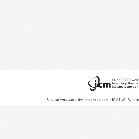
Baza utrzymywana i dystrybuowana przez
ICM UW
| System