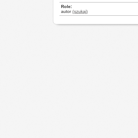
Role
autor
(szukaj)