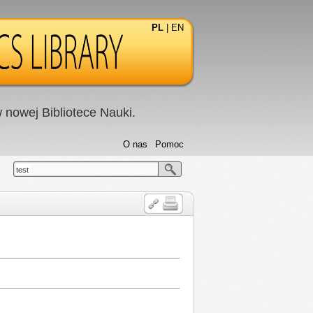
PL
|
EN
nowej Bibliotece Nauki.
O nas
Pomoc
test