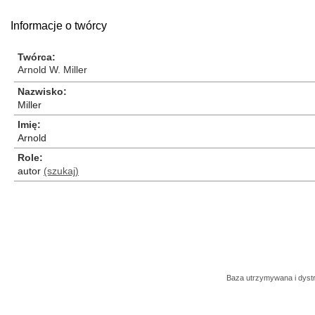
Informacje o twórcy
Twórca
Arnold W. Miller
Nazwisko
Miller
Imię
Arnold
Role
autor
(szukaj)
Baza utrzymywana i dys