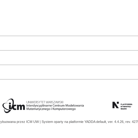
trybuowana przez
ICM UW
| System oparty na platformie
YADDA
default, ver. 4.4.26, rev. 42