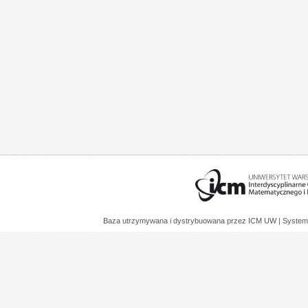
Baza utrzymywana i dystrybuowana przez
ICM UW
| System