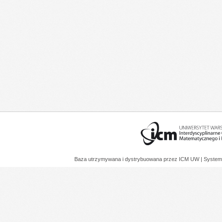
Baza utrzymywana i dystrybuowana przez
ICM UW
| System