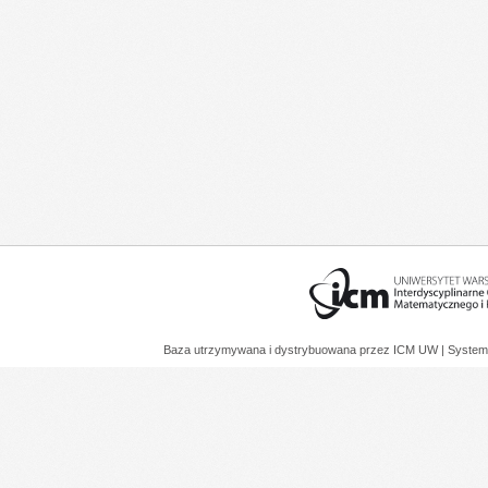
Baza utrzymywana i dystrybuowana przez
ICM UW
| System