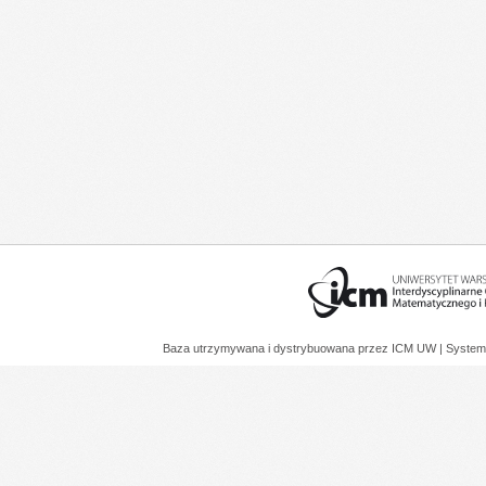
Baza utrzymywana i dystrybuowana przez
ICM UW
| System