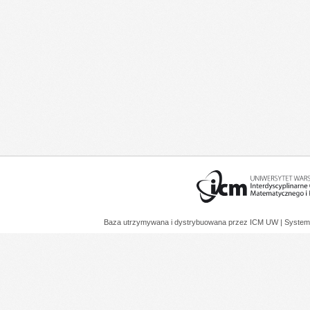
Baza utrzymywana i dystrybuowana przez
ICM UW
| System