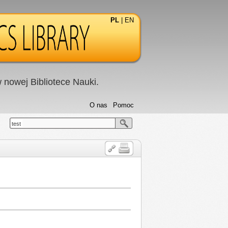
PL
|
EN
nowej Bibliotece Nauki.
O nas
Pomoc
test