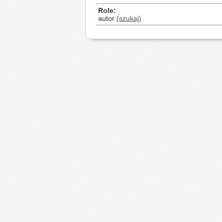
Role
autor
(szukaj)