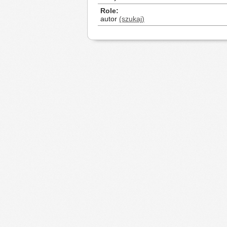
Role
autor
(szukaj)