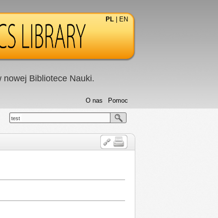
PL
|
EN
nowej Bibliotece Nauki.
O nas
Pomoc
test