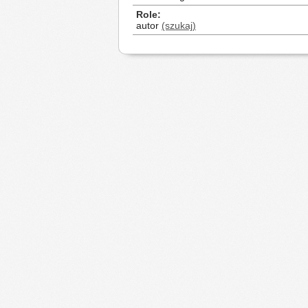
Role
autor
(szukaj)