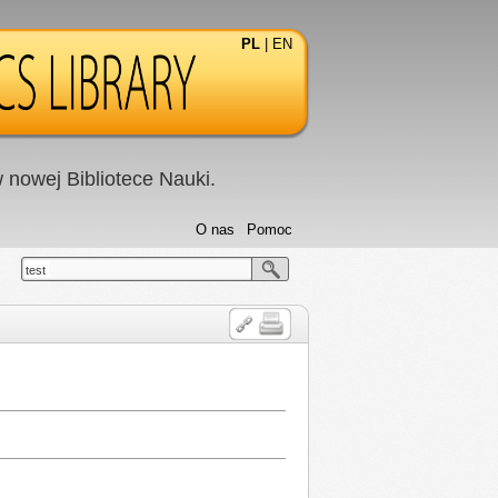
PL
|
EN
nowej Bibliotece Nauki.
O nas
Pomoc
test