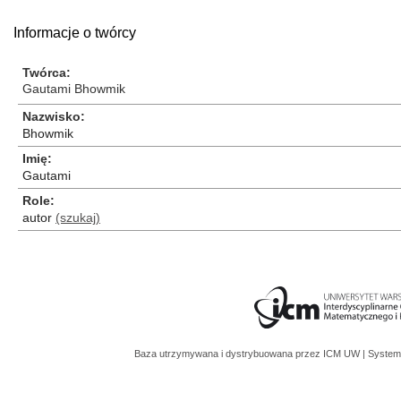
Informacje o twórcy
Twórca
Gautami Bhowmik
Nazwisko
Bhowmik
Imię
Gautami
Role
autor
(szukaj)
Baza utrzymywana i dystrybuowana przez
ICM UW
| System