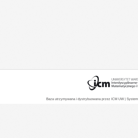
Baza utrzymywana i dystrybuowana przez
ICM UW
| System