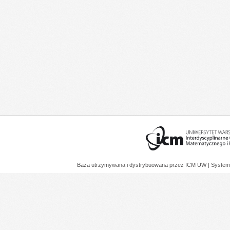
Baza utrzymywana i dystrybuowana przez
ICM UW
| System