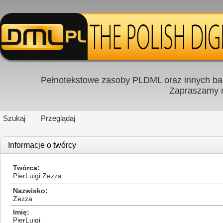
Pełnotekstowe zasoby PLDML oraz innych baz
Zapraszamy
Szukaj
Przeglądaj
Informacje o twórcy
Twórca
PierLuigi Zezza
Nazwisko
Zezza
Imię
PierLuigi