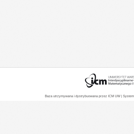
Baza utrzymywana i dystrybuowana przez
ICM UW
| System