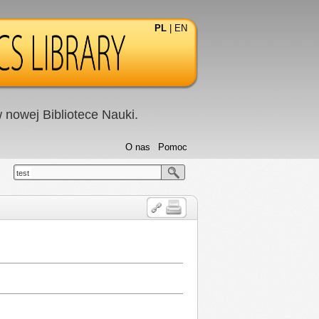
PL
|
EN
nowej Bibliotece Nauki.
O nas
Pomoc
test