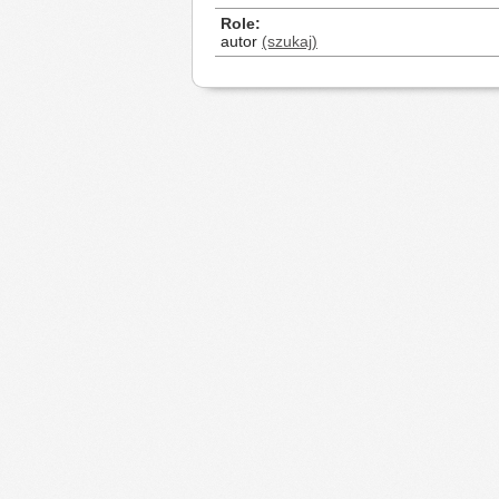
Role
autor
(szukaj)