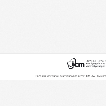
Baza utrzymywana i dystrybuowana przez
ICM UW
| System