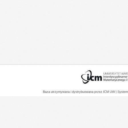
Baza utrzymywana i dystrybuowana przez
ICM UW
| System