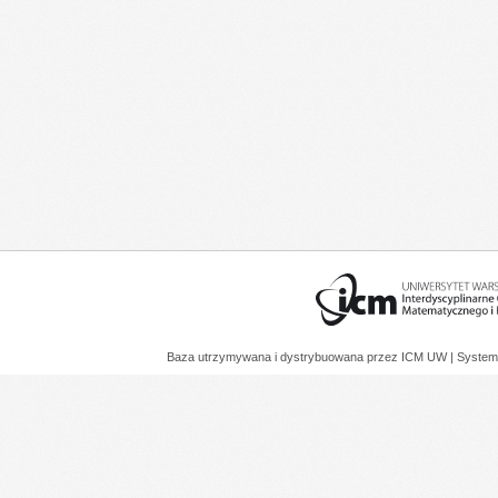
Baza utrzymywana i dystrybuowana przez
ICM UW
| System