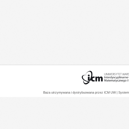
Baza utrzymywana i dystrybuowana przez
ICM UW
| System