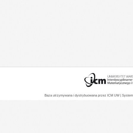
Baza utrzymywana i dystrybuowana przez
ICM UW
| System