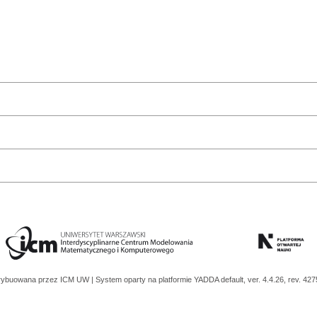
trybuowana przez
ICM UW
| System oparty na platformie
YADDA
default, ver. 4.4.26, rev. 42