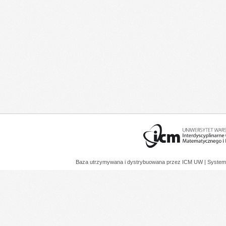
Baza utrzymywana i dystrybuowana przez
ICM UW
| System