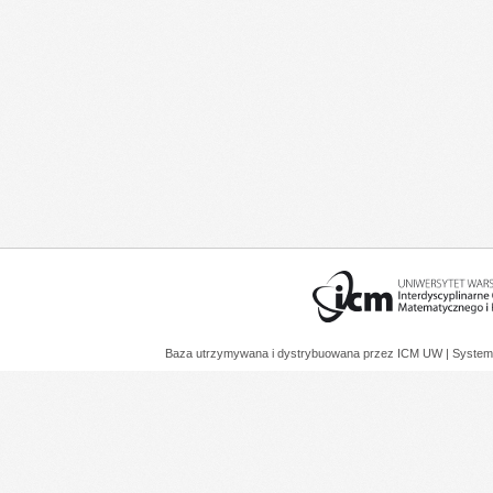
Baza utrzymywana i dystrybuowana przez
ICM UW
| System