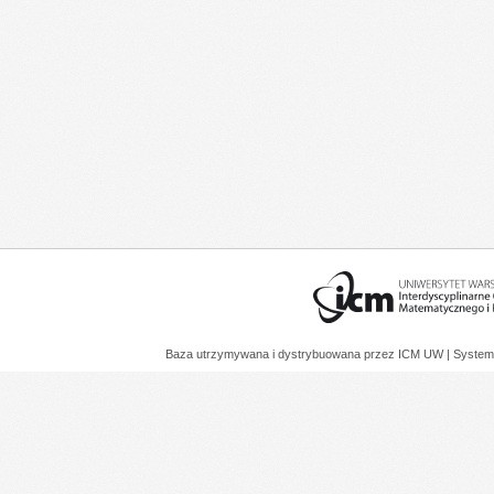
Baza utrzymywana i dystrybuowana przez
ICM UW
| System