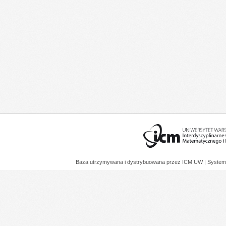
Baza utrzymywana i dystrybuowana przez
ICM UW
| System