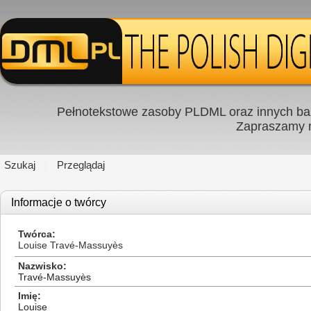
Pełnotekstowe zasoby PLDML oraz innych baz
Zapraszamy
Szukaj
Przeglądaj
Informacje o twórcy
Twórca
Louise Travé-Massuyès
Nazwisko
Travé-Massuyès
Imię
Louise