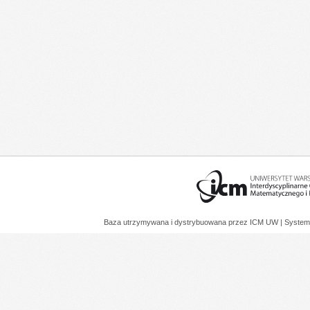
Baza utrzymywana i dystrybuowana przez
ICM UW
| System