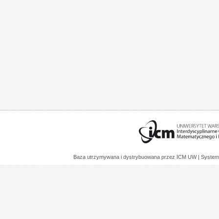
Baza utrzymywana i dystrybuowana przez
ICM UW
| System