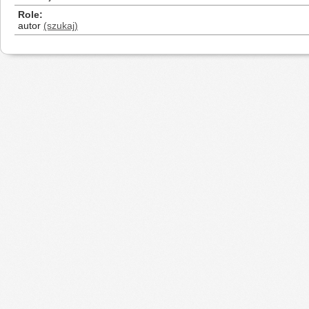
Role
autor
(szukaj)