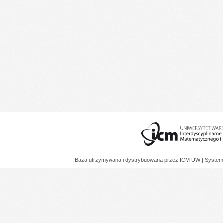
Baza utrzymywana i dystrybuowana przez
ICM UW
| System