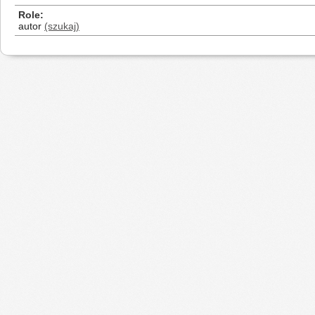
Role
autor
(szukaj)