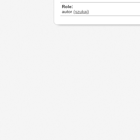
Role
autor
(szukaj)