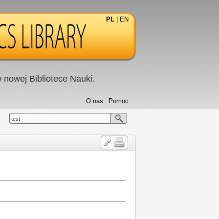
PL
|
EN
nowej Bibliotece Nauki.
O nas
Pomoc
test