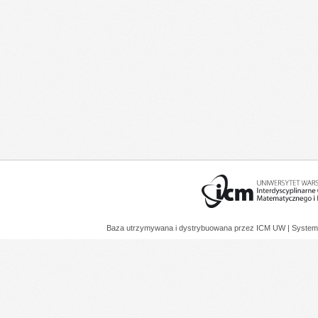
Baza utrzymywana i dystrybuowana przez
ICM UW
| System