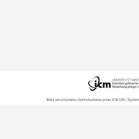
Baza utrzymywana i dystrybuowana przez
ICM UW
| System