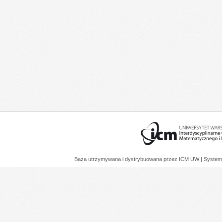
Baza utrzymywana i dystrybuowana przez
ICM UW
| System