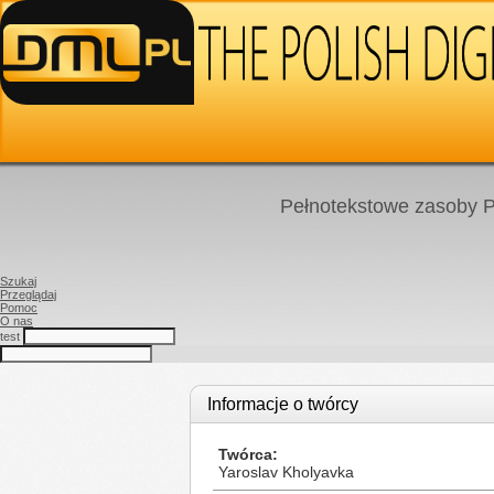
Pełnotekstowe zasoby P
Szukaj
Przeglądaj
Pomoc
O nas
test
Informacje o twórcy
Twórca
Yaroslav Kholyavka