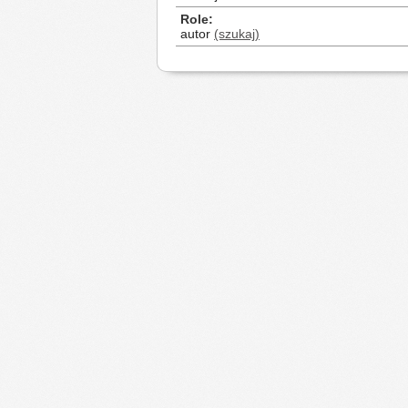
Role
autor
(szukaj)