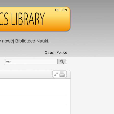
PL
|
EN
nowej Bibliotece Nauki.
O nas
Pomoc
test