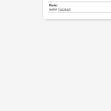
Role
autor
(szukaj)