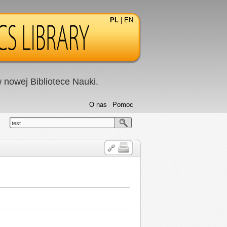
PL
|
EN
nowej Bibliotece Nauki.
O nas
Pomoc
test