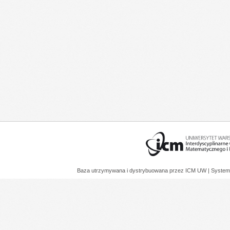
Baza utrzymywana i dystrybuowana przez
ICM UW
| System